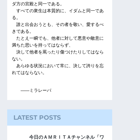
ダ方の宮殿と同一である。
すべての衆生は本質的に、イダムと同一であ
る。
誰と出会おうとも、その者を敬い、愛するべ
きである。
たとえ一瞬でも、他者に対して悪意や敵意に
満ちた思いを持ってはならず、
決して他者を罵ったり傷つけたりしてはなら
ない。
あらゆる状況において常に、決して誇りを忘
れてはならない。
――ミラレーパ
LATEST POSTS
今日のＡＭＲＩＴＡチャンネル「ワ