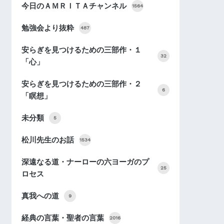
今日のＡＭＲＩＴＡチャンネル
1564
勉強会より抜粋
487
安らぎを見つけるための三部作・１
32
「心」
安らぎを見つけるための三部作・２
6
「瞑想」
未分類
5
松川先生のお話
1534
深遠なる道・ナーローの六ヨーガのプ
25
ロセス
真我への道
9
経典の言葉・聖者の言葉
2016