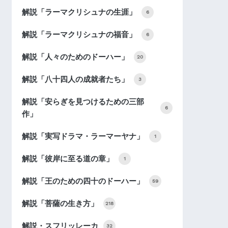
解説「ラーマクリシュナの生涯」
6
解説「ラーマクリシュナの福音」
6
解説「人々のためのドーハー」
20
解説「八十四人の成就者たち」
3
解説「安らぎを見つけるための三部
6
作」
解説「実写ドラマ・ラーマーヤナ」
1
解説「彼岸に至る道の章」
1
解説「王のための四十のドーハー」
59
解説「菩薩の生き方」
218
解説・スフリッレーカ
32