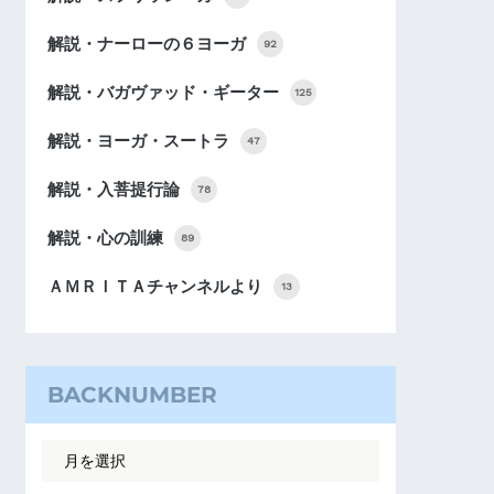
解説・ナーローの６ヨーガ
92
解説・バガヴァッド・ギーター
125
解説・ヨーガ・スートラ
47
解説・入菩提行論
78
解説・心の訓練
89
ＡＭＲＩＴＡチャンネルより
13
BACKNUMBER