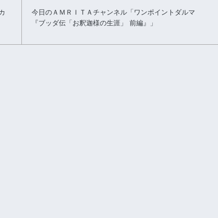
カ
今日のＡＭＲＩＴＡチャンネル「ワンポイントダルマ
『ブッダ伝「お釈迦様の生涯」 前編』」