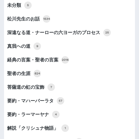
未分類
5
松川先生のお話
1534
深遠なる道・ナーローの六ヨーガのプロセス
25
真我への道
9
経典の言葉・聖者の言葉
2016
聖者の生涯
824
菩薩道の虹の宝飾
7
要約・マハーバーラタ
57
要約・ラーマーヤナ
4
解説「クリシュナ物語」
1