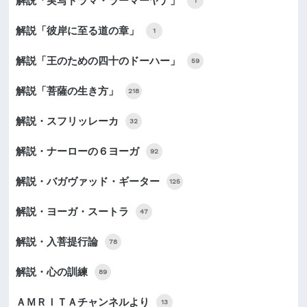
解説「実写ドラマ・ラーマーヤナ」
1
解説「彼岸に至る道の章」
1
解説「王のための四十のドーハー」
59
解説「菩薩の生き方」
218
解説・スフリッレーカ
32
解説・ナーローの６ヨーガ
92
解説・バガヴァッド・ギーター
125
解説・ヨーガ・スートラ
47
解説・入菩提行論
78
解説・心の訓練
89
ＡＭＲＩＴＡチャンネルより
13