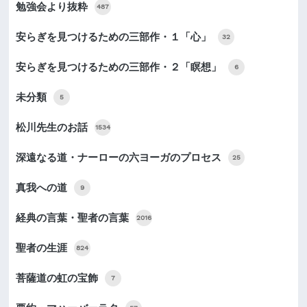
勉強会より抜粋
487
安らぎを見つけるための三部作・１「心」
32
安らぎを見つけるための三部作・２「瞑想」
6
未分類
5
松川先生のお話
1534
深遠なる道・ナーローの六ヨーガのプロセス
25
真我への道
9
経典の言葉・聖者の言葉
2016
聖者の生涯
824
菩薩道の虹の宝飾
7