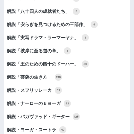
解説「八十四人の成就者たち」
3
解説「安らぎを見つけるための三部作」
6
解説「実写ドラマ・ラーマーヤナ」
1
解説「彼岸に至る道の章」
1
解説「王のための四十のドーハー」
59
解説「菩薩の生き方」
218
解説・スフリッレーカ
32
解説・ナーローの６ヨーガ
92
解説・バガヴァッド・ギーター
125
解説・ヨーガ・スートラ
47