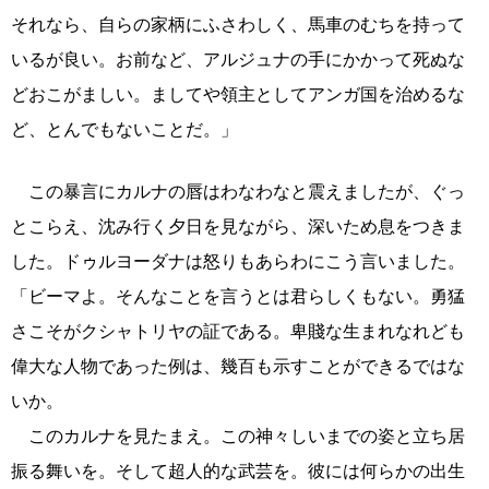
それなら、自らの家柄にふさわしく、馬車のむちを持って
いるが良い。お前など、アルジュナの手にかかって死ぬな
どおこがましい。ましてや領主としてアンガ国を治めるな
ど、とんでもないことだ。」
この暴言にカルナの唇はわなわなと震えましたが、ぐっ
とこらえ、沈み行く夕日を見ながら、深いため息をつきま
した。ドゥルヨーダナは怒りもあらわにこう言いました。
「ビーマよ。そんなことを言うとは君らしくもない。勇猛
さこそがクシャトリヤの証である。卑賤な生まれなれども
偉大な人物であった例は、幾百も示すことができるではな
いか。
このカルナを見たまえ。この神々しいまでの姿と立ち居
振る舞いを。そして超人的な武芸を。彼には何らかの出生