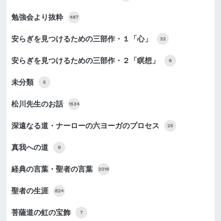
勉強会より抜粋
487
安らぎを見つけるための三部作・１「心」
32
安らぎを見つけるための三部作・２「瞑想」
6
未分類
5
松川先生のお話
1534
深遠なる道・ナーローの六ヨーガのプロセス
25
真我への道
9
経典の言葉・聖者の言葉
2016
聖者の生涯
824
菩薩道の虹の宝飾
7