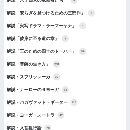
解説「八十四人の成就者たち」
3
解説「安らぎを見つけるための三部作」
6
解説「実写ドラマ・ラーマーヤナ」
1
解説「彼岸に至る道の章」
1
解説「王のための四十のドーハー」
59
解説「菩薩の生き方」
218
解説・スフリッレーカ
32
解説・ナーローの６ヨーガ
92
解説・バガヴァッド・ギーター
125
解説・ヨーガ・スートラ
47
解説・入菩提行論
78