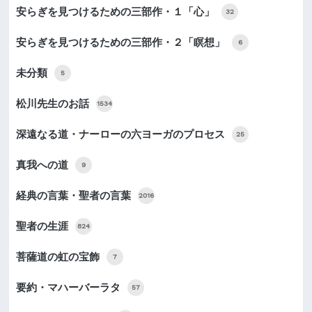
安らぎを見つけるための三部作・１「心」
32
安らぎを見つけるための三部作・２「瞑想」
6
未分類
5
松川先生のお話
1534
深遠なる道・ナーローの六ヨーガのプロセス
25
真我への道
9
経典の言葉・聖者の言葉
2016
聖者の生涯
824
菩薩道の虹の宝飾
7
要約・マハーバーラタ
57