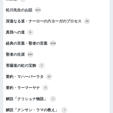
松川先生のお話
1534
深遠なる道・ナーローの六ヨーガのプロセス
25
真我への道
9
経典の言葉・聖者の言葉
2016
聖者の生涯
824
菩薩道の虹の宝飾
7
要約・マハーバーラタ
57
要約・ラーマーヤナ
4
解説「クリシュナ物語」
1
解説「クンサン・ラマの教え」
1