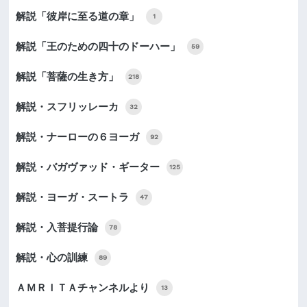
解説「彼岸に至る道の章」
1
解説「王のための四十のドーハー」
59
解説「菩薩の生き方」
218
解説・スフリッレーカ
32
解説・ナーローの６ヨーガ
92
解説・バガヴァッド・ギーター
125
解説・ヨーガ・スートラ
47
解説・入菩提行論
78
解説・心の訓練
89
ＡＭＲＩＴＡチャンネルより
13