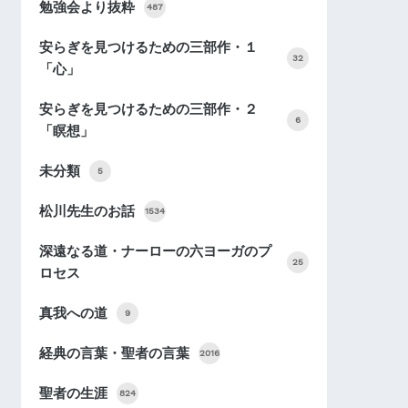
勉強会より抜粋
487
安らぎを見つけるための三部作・１
32
「心」
安らぎを見つけるための三部作・２
6
「瞑想」
未分類
5
松川先生のお話
1534
深遠なる道・ナーローの六ヨーガのプ
25
ロセス
真我への道
9
経典の言葉・聖者の言葉
2016
聖者の生涯
824