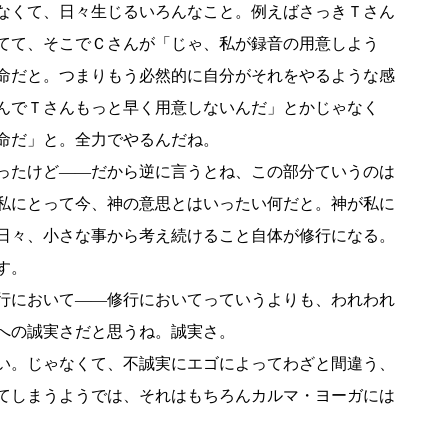
なくて、日々生じるいろんなこと。例えばさっきＴさん
てて、そこでＣさんが「じゃ、私が録音の用意しよう
命だと。つまりもう必然的に自分がそれをやるような感
んでＴさんもっと早く用意しないんだ」とかじゃなく
命だ」と。全力でやるんだね。
ったけど――だから逆に言うとね、この部分ていうのは
私にとって今、神の意思とはいったい何だと。神が私に
日々、小さな事から考え続けること自体が修行になる。
す。
行において――修行においてっていうよりも、われわれ
への誠実さだと思うね。誠実さ。
い。じゃなくて、不誠実にエゴによってわざと間違う、
てしまうようでは、それはもちろんカルマ・ヨーガには