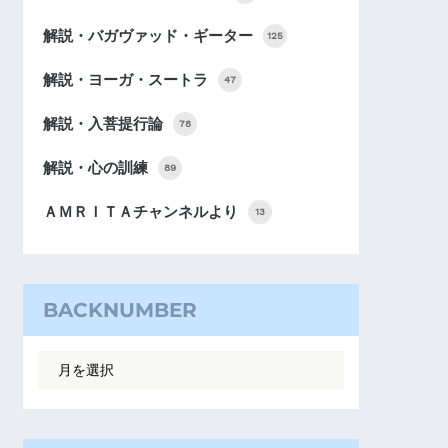
解説・バガヴァッド・ギーター
125
解説・ヨーガ・スートラ
47
解説・入菩提行論
78
解説・心の訓練
89
ＡＭＲＩＴＡチャンネルより
13
BACKNUMBER