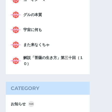
グルの本質
宇宙に何も
また来なくちゃ
解説「菩薩の生き方」第三十回（１
０）
CATEGORY
お知らせ
425