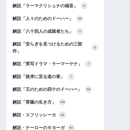
解説「ラーマクリシュナの福音」
6
解説「人々のためのドーハー」
20
解説「八十四人の成就者たち」
3
解説「安らぎを見つけるための三部
6
作」
解説「実写ドラマ・ラーマーヤナ」
1
解説「彼岸に至る道の章」
1
解説「王のための四十のドーハー」
59
解説「菩薩の生き方」
218
解説・スフリッレーカ
32
解説・ナーローの６ヨーガ
92