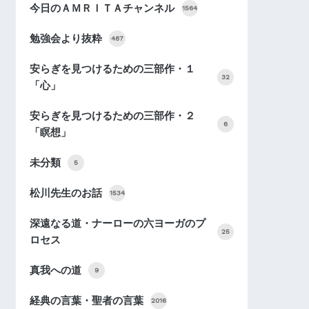
今日のＡＭＲＩＴＡチャンネル
1564
勉強会より抜粋
487
安らぎを見つけるための三部作・１
32
「心」
安らぎを見つけるための三部作・２
6
「瞑想」
未分類
5
松川先生のお話
1534
深遠なる道・ナーローの六ヨーガのプ
25
ロセス
真我への道
9
経典の言葉・聖者の言葉
2016