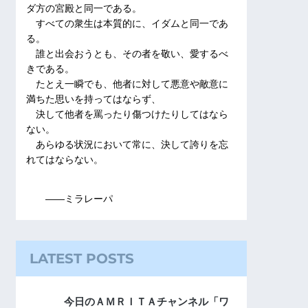
ダ方の宮殿と同一である。
すべての衆生は本質的に、イダムと同一であ
る。
誰と出会おうとも、その者を敬い、愛するべ
きである。
たとえ一瞬でも、他者に対して悪意や敵意に
満ちた思いを持ってはならず、
決して他者を罵ったり傷つけたりしてはなら
ない。
あらゆる状況において常に、決して誇りを忘
れてはならない。
――ミラレーパ
LATEST POSTS
今日のＡＭＲＩＴＡチャンネル「ワ