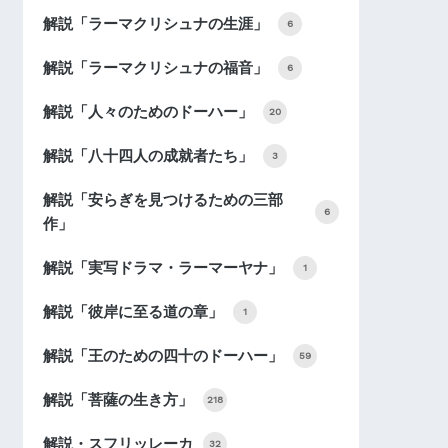
解説「ラーマクリシュナの生涯」
6
解説「ラーマクリシュナの福音」
6
解説「人々のためのドーハー」
20
解説「八十四人の成就者たち」
3
解説「安らぎを見つけるための三部
6
作」
解説「実写ドラマ・ラーマーヤナ」
1
解説「彼岸に至る道の章」
1
解説「王のための四十のドーハー」
59
解説「菩薩の生き方」
218
解説・スフリッレーカ
32