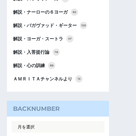
解説・ナーローの６ヨーガ
92
解説・バガヴァッド・ギーター
125
解説・ヨーガ・スートラ
47
解説・入菩提行論
78
解説・心の訓練
89
ＡＭＲＩＴＡチャンネルより
13
BACKNUMBER