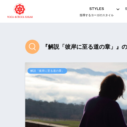
STYLES
指導するヨーガのスタイル
『解説「彼岸に至る道の章」』
解説「彼岸に至る道の章」