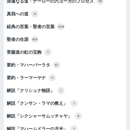
深遠なる道・ナーローの六ヨーガのプロセス
25
真我への道
9
経典の言葉・聖者の言葉
2016
聖者の生涯
824
菩薩道の虹の宝飾
7
要約・マハーバーラタ
57
要約・ラーマーヤナ
4
解説「クリシュナ物語」
1
解説「クンサン・ラマの教え」
1
解説「シクシャーサムッチャヤ」
8
解説「マハームドラーの月光」
1