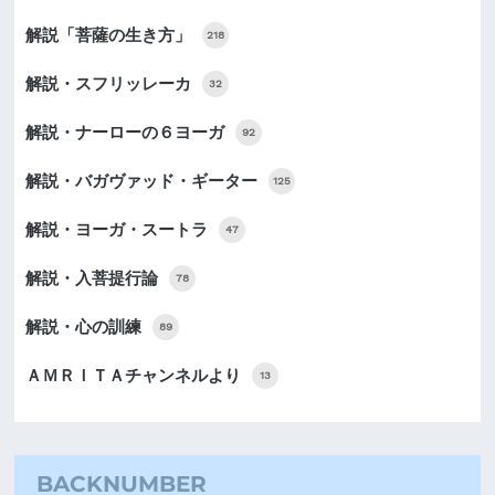
解説「菩薩の生き方」
218
解説・スフリッレーカ
32
解説・ナーローの６ヨーガ
92
解説・バガヴァッド・ギーター
125
解説・ヨーガ・スートラ
47
解説・入菩提行論
78
解説・心の訓練
89
ＡＭＲＩＴＡチャンネルより
13
BACKNUMBER