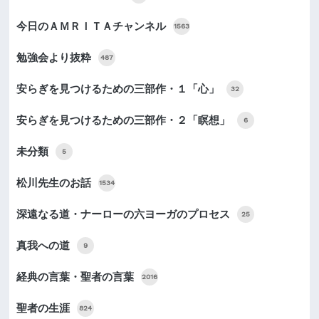
今日のＡＭＲＩＴＡチャンネル
1563
勉強会より抜粋
487
安らぎを見つけるための三部作・１「心」
32
安らぎを見つけるための三部作・２「瞑想」
6
未分類
5
松川先生のお話
1534
深遠なる道・ナーローの六ヨーガのプロセス
25
真我への道
9
経典の言葉・聖者の言葉
2016
聖者の生涯
824