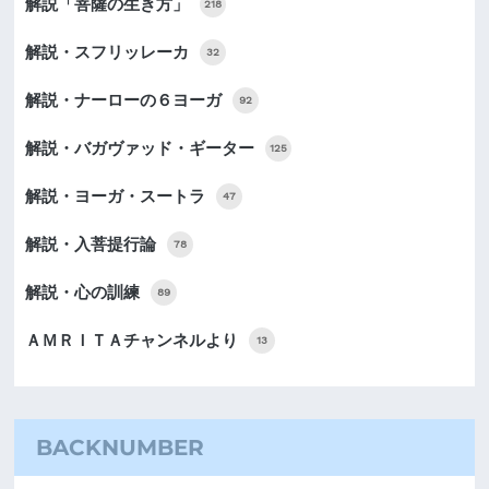
解説「菩薩の生き方」
218
解説・スフリッレーカ
32
解説・ナーローの６ヨーガ
92
解説・バガヴァッド・ギーター
125
解説・ヨーガ・スートラ
47
解説・入菩提行論
78
解説・心の訓練
89
ＡＭＲＩＴＡチャンネルより
13
BACKNUMBER