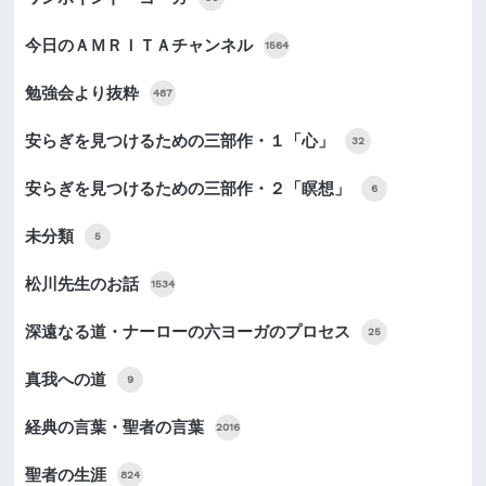
今日のＡＭＲＩＴＡチャンネル
1564
勉強会より抜粋
487
安らぎを見つけるための三部作・１「心」
32
安らぎを見つけるための三部作・２「瞑想」
6
未分類
5
松川先生のお話
1534
深遠なる道・ナーローの六ヨーガのプロセス
25
真我への道
9
経典の言葉・聖者の言葉
2016
聖者の生涯
824