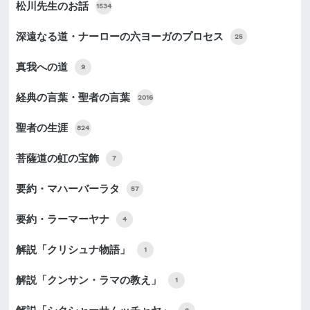
松川先生のお話
1534
深遠なる道・ナーローの六ヨーガのプロセス
25
真我への道
9
経典の言葉・聖者の言葉
2016
聖者の生涯
824
菩薩道の虹の宝飾
7
要約・マハーバーラタ
57
要約・ラーマーヤナ
4
解説「クリシュナ物語」
1
解説「クンサン・ラマの教え」
1