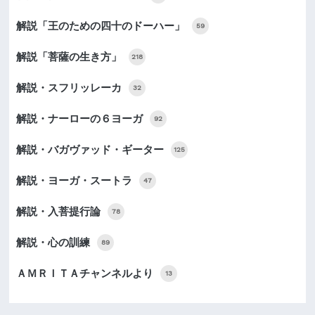
解説「王のための四十のドーハー」
59
解説「菩薩の生き方」
218
解説・スフリッレーカ
32
解説・ナーローの６ヨーガ
92
解説・バガヴァッド・ギーター
125
解説・ヨーガ・スートラ
47
解説・入菩提行論
78
解説・心の訓練
89
ＡＭＲＩＴＡチャンネルより
13