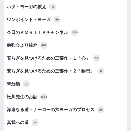
ハタ・ヨーガの教え
11
ワンポイント・ヨーガ
56
今日のＡＭＲＩＴＡチャンネル
1563
勉強会より抜粋
487
安らぎを見つけるための三部作・１「心」
32
安らぎを見つけるための三部作・２「瞑想」
6
未分類
5
松川先生のお話
1534
深遠なる道・ナーローの六ヨーガのプロセス
25
真我への道
9