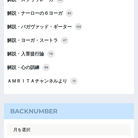
解説・ナーローの６ヨーガ
92
解説・バガヴァッド・ギーター
125
解説・ヨーガ・スートラ
47
解説・入菩提行論
78
解説・心の訓練
89
ＡＭＲＩＴＡチャンネルより
13
BACKNUMBER