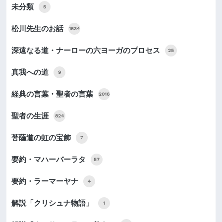
未分類
5
松川先生のお話
1534
深遠なる道・ナーローの六ヨーガのプロセス
25
真我への道
9
経典の言葉・聖者の言葉
2016
聖者の生涯
824
菩薩道の虹の宝飾
7
要約・マハーバーラタ
57
要約・ラーマーヤナ
4
解説「クリシュナ物語」
1