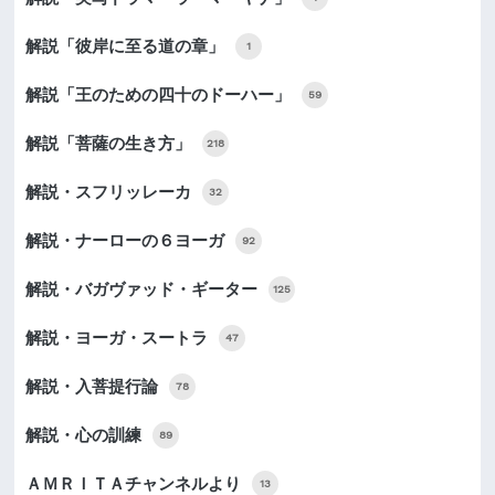
解説「彼岸に至る道の章」
1
解説「王のための四十のドーハー」
59
解説「菩薩の生き方」
218
解説・スフリッレーカ
32
解説・ナーローの６ヨーガ
92
解説・バガヴァッド・ギーター
125
解説・ヨーガ・スートラ
47
解説・入菩提行論
78
解説・心の訓練
89
ＡＭＲＩＴＡチャンネルより
13