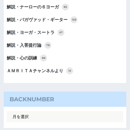
解説・ナーローの６ヨーガ
92
解説・バガヴァッド・ギーター
125
解説・ヨーガ・スートラ
47
解説・入菩提行論
78
解説・心の訓練
89
ＡＭＲＩＴＡチャンネルより
13
BACKNUMBER