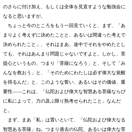
のさらに付け加え、もしくは全体を見直すような勉強会に
なると思いますが。
ちょっと今のところをもう一回見ていくと、まず、「あ
まりよく考えずに決めたことと、あるいは間違った考えで
決められたこと」、それはまあ、途中でそれをやめたとし
ても、それはあんまり問題じゃないですよと。しかし、菩
提心というもの、つまり「菩薩になろう」と、そして「み
んなを救おう」と、「そのためにわたしは必ず偉大な覚醒
を得るんだ」と、このような誓い、あるいはその価値、重
要性――これは、「仏陀および偉大な智慧ある菩薩ならび
に私によって、力の及ぶ限り熟考せられたこと」なんだ
と。
まず、まあ「私」は置いといて、「仏陀および偉大なる
智慧ある菩薩」ね。つまり過去の仏陀、あるいは偉大な菩