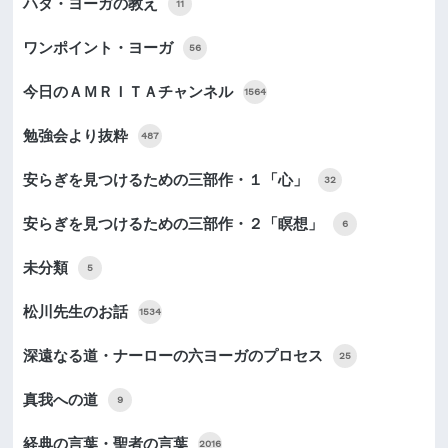
ハタ・ヨーガの教え
11
ワンポイント・ヨーガ
56
今日のＡＭＲＩＴＡチャンネル
1564
勉強会より抜粋
487
安らぎを見つけるための三部作・１「心」
32
安らぎを見つけるための三部作・２「瞑想」
6
未分類
5
松川先生のお話
1534
深遠なる道・ナーローの六ヨーガのプロセス
25
真我への道
9
経典の言葉・聖者の言葉
2016