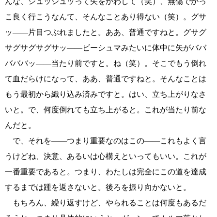
んな、シュッシュッって矢をかわして（笑）、無傷でかっ
こ良く行こうなんて、そんなことあり得ない（笑）。グサ
ッ――片目つぶれましたと。ああ、普通ですねと。グサグ
サグサグサグサッ――ビーシュマみたいに体中に矢がババ
バババッ――当たり前ですと。ね（笑）。そこでもう倒れ
て血だらけになって、ああ、普通ですねと。そんなことは
もう最初から織り込み済みですと。はい、立ち上がりなさ
いと。で、何度倒れても立ち上がると。これが当たり前な
んだと。
で、それを――つまり重要なのはこの――これもよく言
うけどね、決意、あるいは心構えといってもいい。これが
一番重要であると。つまり、わたしは完全にこの道を達成
するまでは踵を返さないと。後ろを振り向かないと。
もちろん、繰り返すけど、やられることは何度もあるだ