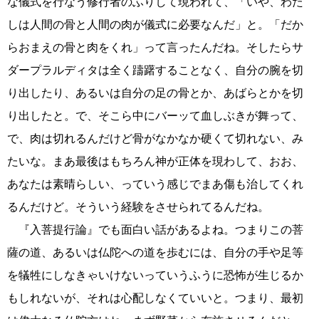
な儀式を行なう修行者のふりして現われて、「いや、わた
しは人間の骨と人間の肉が儀式に必要なんだ」と。「だか
らおまえの骨と肉をくれ」って言ったんだね。そしたらサ
ダープラルディタは全く躊躇することなく、自分の腕を切
り出したり、あるいは自分の足の骨とか、あばらとかを切
り出したと。で、そこら中にバーッて血しぶきが舞って、
で、肉は切れるんだけど骨がなかなか硬くて切れない、み
たいな。まあ最後はもちろん神が正体を現わして、おお、
あなたは素晴らしい、っていう感じでまあ傷も治してくれ
るんだけど。そういう経験をさせられてるんだね。
『入菩提行論』でも面白い話があるよね。つまりこの菩
薩の道、あるいは仏陀への道を歩むには、自分の手や足等
を犠牲にしなきゃいけないっていうふうに恐怖が生じるか
もしれないが、それは心配しなくていいと。つまり、最初