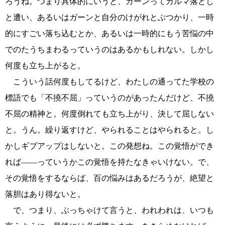
ろうね。つまり具体的にいうと、ガーンってカルマ落とし
と遭い、あるいはガーンと自分のけがれとぶつかり、一時
的にすごい落ち込むとか、あるいは一時的にもう苦悩の中
でのたうちまわるっていうのはあるかもしれない。しかし
何度も立ち上がると。
こういう話何度もしてるけど、わたしの通ってた学校の
標語でも「不撓不屈」っていうのがあったんだけど、不撓
不屈の精神と。何度倒れても立ち上がり、決して屈しない
と。うん。繰り返すけど、やられることはやられると。し
かしギブアップはしないと。この発想ね。この覚悟ができ
れば――っていうかこの覚悟を持たなきゃいけない。で、
その覚悟をするならば、百の悩みはあるだろうが、絶望と
落胆はあり得ないと。
で、つまり、ぶっちゃけて言うと、われわれは、いつも