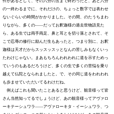
件があるとして、その六分の五まで終わったと、あと六分
の一終わるまでに、それだけの、ちょっと数字では表わせ
ないぐらいの時間がかかりました。その間、のたうちまわ
りながら、多くの――だってお釈迦様の過去世物語見た
ら、ある生では両手両足、鼻と耳とを切り落とされて、そ
こで忍辱の修行に励んだ生もあったと。つまり別に、お釈
迦様は天才だからスッスッスッとなんの苦しみもなくいっ
たわけじゃない。まあもちろんわれわれに道を示すためっ
ていうのもあるだろうけど、多くの生で多くの苦悩を乗り
越えて仏陀となられましたと。で、その同じ道をわれわれ
も歩ませていただいてるわけだね。
例えばこれも聞いたことあると思うけど、観音様って皆
さん当然知ってるでしょうけど、あの観音様ってアヴァロ
ーキテーシュワラ――アヴァローキタ・イーシュワラ、つ