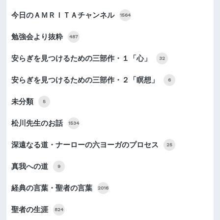
今日のＡＭＲＩＴＡチャンネル
1564
勉強会より抜粋
487
安らぎを見つけるための三部作・１「心」
32
安らぎを見つけるための三部作・２「瞑想」
6
未分類
5
松川先生のお話
1534
深遠なる道・ナーローの六ヨーガのプロセス
25
真我への道
9
経典の言葉・聖者の言葉
2016
聖者の生涯
824