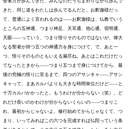
聖者方が歩んできた、みんなのたうちまわりながら歩んで
きた、同じ道をわたしは歩んでるんだと。お釈迦様だっ
て、普通によく言われるのは――お釈迦様は、仏教でいう
ところの五神通、つまり神足、天耳通、他心通、宿明通、
天眼――っていう、つまり悟りそのものではないが、偉大
なる聖者が持つ五つの神通力を身につけて、で、あと一
つ、悟りそのものともいえる漏尽ね。あとはこれだけだっ
てなったときから――つまり五つまで身につけてから、最
後の究極の悟りに至るまで、四つのアサンキャ――アサン
キャって、まあカルパよりも大きな時間単位だけど――と
十万カルパかかったと。もうわけが分からない（笑）。ど
れだけ長いのかわけが分からないくらいの――つまりこ
れ、最初からじゃないよ。修行始めてからじゃなくて、つ
まり、いってみればこの六つを完成すれば仏陀っていう条