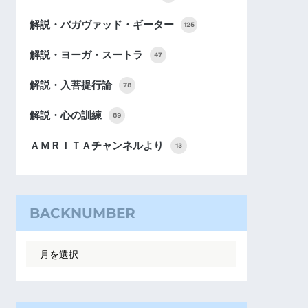
解説・バガヴァッド・ギーター
125
解説・ヨーガ・スートラ
47
解説・入菩提行論
78
解説・心の訓練
89
ＡＭＲＩＴＡチャンネルより
13
BACKNUMBER