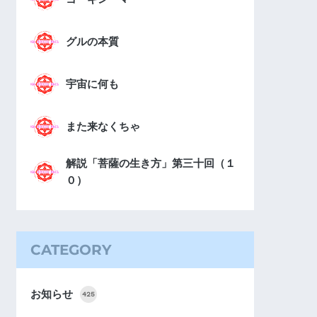
グルの本質
宇宙に何も
また来なくちゃ
解説「菩薩の生き方」第三十回（１
０）
CATEGORY
お知らせ
425