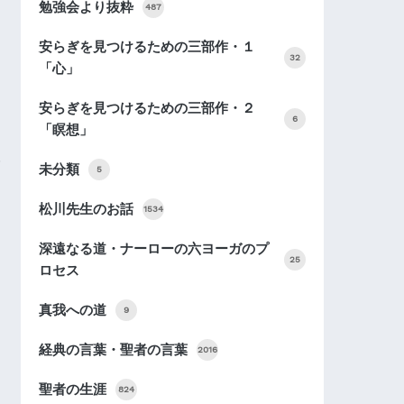
勉強会より抜粋
487
安らぎを見つけるための三部作・１
32
「心」
安らぎを見つけるための三部作・２
6
「瞑想」
未分類
5
松川先生のお話
1534
深遠なる道・ナーローの六ヨーガのプ
25
ロセス
真我への道
9
経典の言葉・聖者の言葉
2016
聖者の生涯
824