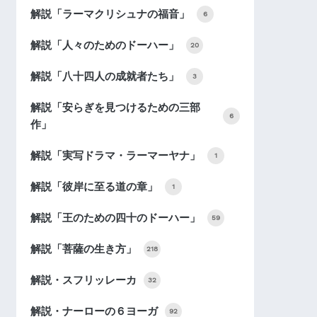
解説「ラーマクリシュナの福音」
6
解説「人々のためのドーハー」
20
解説「八十四人の成就者たち」
3
解説「安らぎを見つけるための三部
6
作」
解説「実写ドラマ・ラーマーヤナ」
1
解説「彼岸に至る道の章」
1
解説「王のための四十のドーハー」
59
解説「菩薩の生き方」
218
解説・スフリッレーカ
32
解説・ナーローの６ヨーガ
92