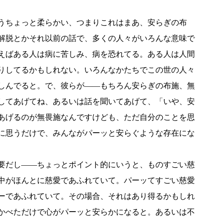
うちょっと柔らかい、つまりこれはまあ、安らぎの布
解脱とかそれ以前の話で、多くの人々がいろんな意味で
えばある人は病に苦しみ、病を恐れてる。ある人は人間
りしてるかもしれない。いろんなかたちでこの世の人々
しんでると。で、彼らが――もちろん安らぎの布施、無
してあげてね、あるいは話を聞いてあげて、「いや、安
あげるのが無畏施なんですけども、ただ自分のことを思
に思うだけで、みんながパーッと安らぐような存在にな
要だし――ちょっとポイント的にいうと、ものすごい慈
中がほんとに慈愛であふれていて。パーッてすごい慈愛
ーであふれていて。その場合、それはあり得るかもしれ
かべただけで心がパーッと安らかになると。あるいは不