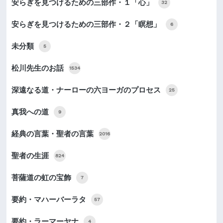
安らぎを見つけるための三部作・１「心」
32
安らぎを見つけるための三部作・２「瞑想」
6
未分類
5
松川先生のお話
1534
深遠なる道・ナーローの六ヨーガのプロセス
25
真我への道
9
経典の言葉・聖者の言葉
2016
聖者の生涯
824
菩薩道の虹の宝飾
7
要約・マハーバーラタ
57
要約・ラーマーヤナ
4