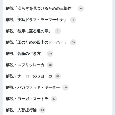
解説「安らぎを見つけるための三部作」
6
解説「実写ドラマ・ラーマーヤナ」
1
解説「彼岸に至る道の章」
1
解説「王のための四十のドーハー」
59
解説「菩薩の生き方」
218
解説・スフリッレーカ
32
解説・ナーローの６ヨーガ
92
解説・バガヴァッド・ギーター
125
解説・ヨーガ・スートラ
47
解説・入菩提行論
78