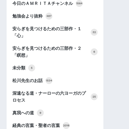
今日のＡＭＲＩＴＡチャンネル
1564
勉強会より抜粋
487
安らぎを見つけるための三部作・１
32
「心」
安らぎを見つけるための三部作・２
6
「瞑想」
未分類
5
松川先生のお話
1534
深遠なる道・ナーローの六ヨーガのプ
25
ロセス
真我への道
9
経典の言葉・聖者の言葉
2016