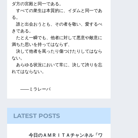
ダ方の宮殿と同一である。
すべての衆生は本質的に、イダムと同一であ
る。
誰と出会おうとも、その者を敬い、愛するべ
きである。
たとえ一瞬でも、他者に対して悪意や敵意に
満ちた思いを持ってはならず、
決して他者を罵ったり傷つけたりしてはなら
ない。
あらゆる状況において常に、決して誇りを忘
れてはならない。
――ミラレーパ
LATEST POSTS
今日のＡＭＲＩＴＡチャンネル「ワ