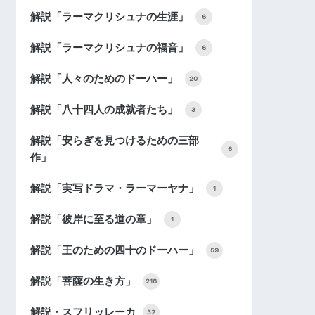
解説「ラーマクリシュナの生涯」
6
解説「ラーマクリシュナの福音」
6
解説「人々のためのドーハー」
20
解説「八十四人の成就者たち」
3
解説「安らぎを見つけるための三部
6
作」
解説「実写ドラマ・ラーマーヤナ」
1
解説「彼岸に至る道の章」
1
解説「王のための四十のドーハー」
59
解説「菩薩の生き方」
218
解説・スフリッレーカ
32