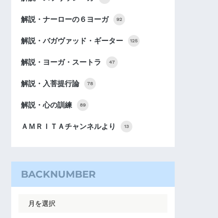
解説・ナーローの６ヨーガ
92
解説・バガヴァッド・ギーター
125
解説・ヨーガ・スートラ
47
解説・入菩提行論
78
解説・心の訓練
89
ＡＭＲＩＴＡチャンネルより
13
BACKNUMBER