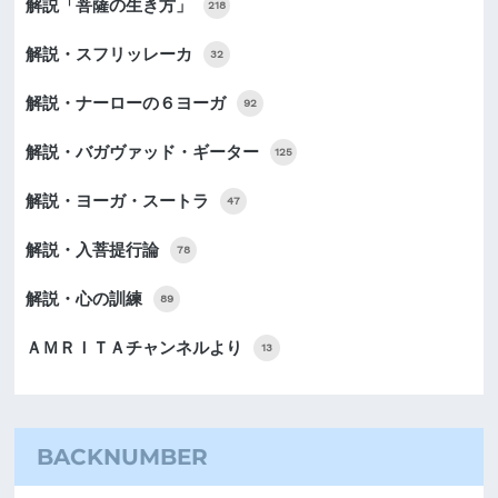
解説「菩薩の生き方」
218
解説・スフリッレーカ
32
解説・ナーローの６ヨーガ
92
解説・バガヴァッド・ギーター
125
解説・ヨーガ・スートラ
47
解説・入菩提行論
78
解説・心の訓練
89
ＡＭＲＩＴＡチャンネルより
13
BACKNUMBER