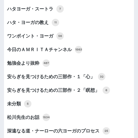
ハタヨーガ・スートラ
7
ハタ・ヨーガの教え
11
ワンポイント・ヨーガ
56
今日のＡＭＲＩＴＡチャンネル
1563
勉強会より抜粋
487
安らぎを見つけるための三部作・１「心」
32
安らぎを見つけるための三部作・２「瞑想」
6
未分類
5
松川先生のお話
1534
深遠なる道・ナーローの六ヨーガのプロセス
25