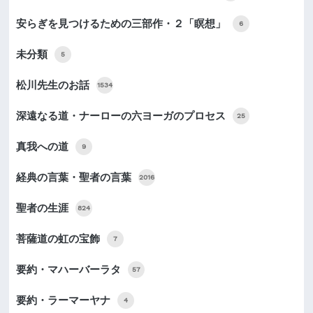
安らぎを見つけるための三部作・２「瞑想」
6
未分類
5
松川先生のお話
1534
深遠なる道・ナーローの六ヨーガのプロセス
25
真我への道
9
経典の言葉・聖者の言葉
2016
聖者の生涯
824
菩薩道の虹の宝飾
7
要約・マハーバーラタ
57
要約・ラーマーヤナ
4