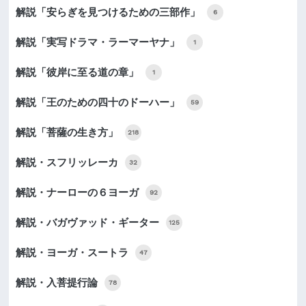
解説「安らぎを見つけるための三部作」
6
解説「実写ドラマ・ラーマーヤナ」
1
解説「彼岸に至る道の章」
1
解説「王のための四十のドーハー」
59
解説「菩薩の生き方」
218
解説・スフリッレーカ
32
解説・ナーローの６ヨーガ
92
解説・バガヴァッド・ギーター
125
解説・ヨーガ・スートラ
47
解説・入菩提行論
78