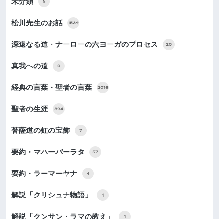
未分類
5
松川先生のお話
1534
深遠なる道・ナーローの六ヨーガのプロセス
25
真我への道
9
経典の言葉・聖者の言葉
2016
聖者の生涯
824
菩薩道の虹の宝飾
7
要約・マハーバーラタ
57
要約・ラーマーヤナ
4
解説「クリシュナ物語」
1
解説「クンサン・ラマの教え」
1