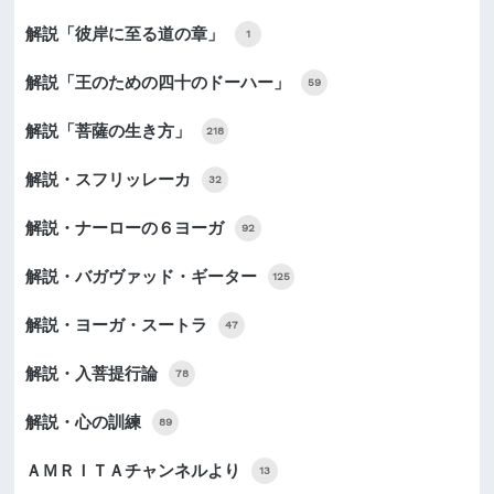
解説「彼岸に至る道の章」
1
解説「王のための四十のドーハー」
59
解説「菩薩の生き方」
218
解説・スフリッレーカ
32
解説・ナーローの６ヨーガ
92
解説・バガヴァッド・ギーター
125
解説・ヨーガ・スートラ
47
解説・入菩提行論
78
解説・心の訓練
89
ＡＭＲＩＴＡチャンネルより
13