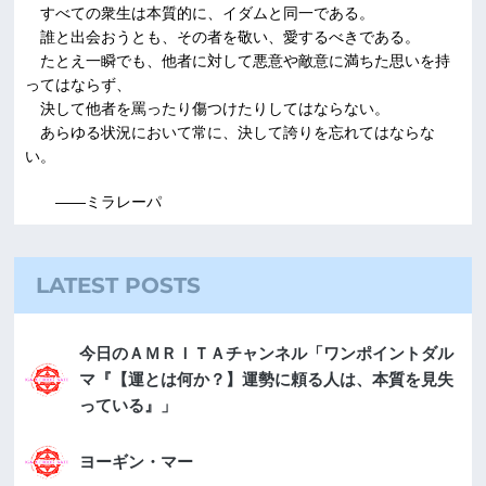
すべての衆生は本質的に、イダムと同一である。
誰と出会おうとも、その者を敬い、愛するべきである。
たとえ一瞬でも、他者に対して悪意や敵意に満ちた思いを持
ってはならず、
決して他者を罵ったり傷つけたりしてはならない。
あらゆる状況において常に、決して誇りを忘れてはならな
い。
――ミラレーパ
LATEST POSTS
今日のＡＭＲＩＴＡチャンネル「ワンポイントダル
マ『【運とは何か？】運勢に頼る人は、本質を見失
っている』」
ヨーギン・マー