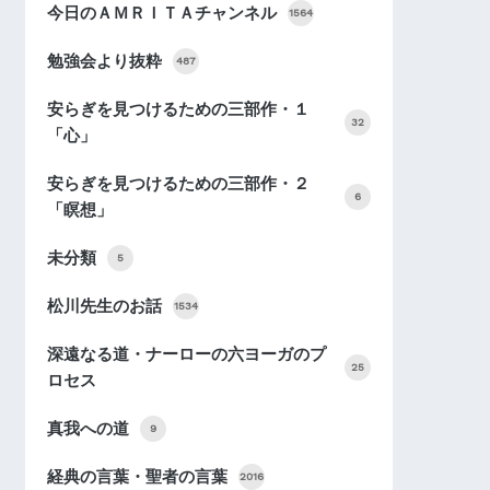
今日のＡＭＲＩＴＡチャンネル
1564
勉強会より抜粋
487
安らぎを見つけるための三部作・１
32
「心」
安らぎを見つけるための三部作・２
6
「瞑想」
未分類
5
松川先生のお話
1534
深遠なる道・ナーローの六ヨーガのプ
25
ロセス
真我への道
9
経典の言葉・聖者の言葉
2016