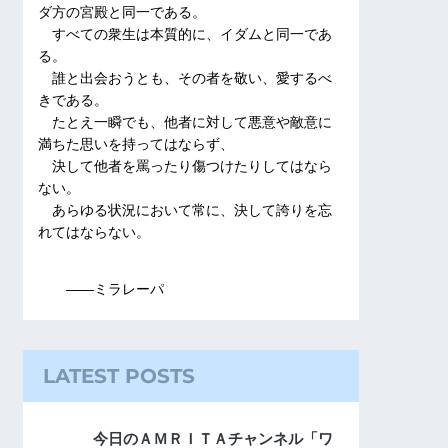
ダ方の宮殿と同一である。
すべての衆生は本質的に、イダムと同一であ
る。
誰と出会おうとも、その者を敬い、愛するべ
きである。
たとえ一瞬でも、他者に対して悪意や敵意に
満ちた思いを持ってはならず、
決して他者を罵ったり傷つけたりしてはなら
ない。
あらゆる状況において常に、決して誇りを忘
れてはならない。
――ミラレーパ
LATEST POSTS
今日のＡＭＲＩＴＡチャンネル「ワ