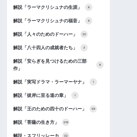
解説「ラーマクリシュナの生涯」
6
解説「ラーマクリシュナの福音」
6
解説「人々のためのドーハー」
20
解説「八十四人の成就者たち」
3
解説「安らぎを見つけるための三部
6
作」
解説「実写ドラマ・ラーマーヤナ」
1
解説「彼岸に至る道の章」
1
解説「王のための四十のドーハー」
59
解説「菩薩の生き方」
218
解説・スフリッレーカ
32