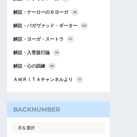
解説・ナーローの６ヨーガ
92
解説・バガヴァッド・ギーター
125
解説・ヨーガ・スートラ
47
解説・入菩提行論
78
解説・心の訓練
89
ＡＭＲＩＴＡチャンネルより
13
BACKNUMBER