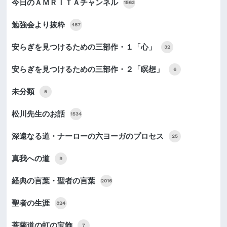
今日のＡＭＲＩＴＡチャンネル
1563
勉強会より抜粋
487
安らぎを見つけるための三部作・１「心」
32
安らぎを見つけるための三部作・２「瞑想」
6
未分類
5
松川先生のお話
1534
深遠なる道・ナーローの六ヨーガのプロセス
25
真我への道
9
経典の言葉・聖者の言葉
2016
聖者の生涯
824
菩薩道の虹の宝飾
7