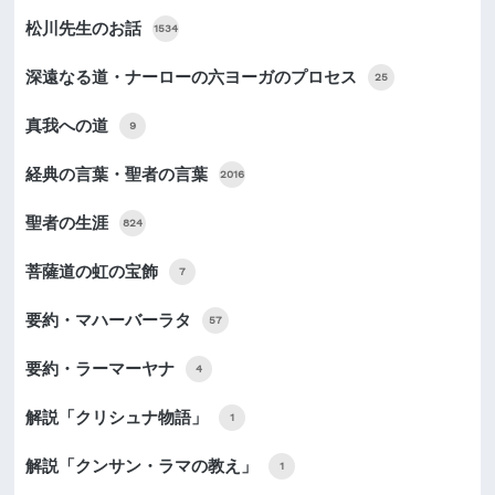
松川先生のお話
1534
深遠なる道・ナーローの六ヨーガのプロセス
25
真我への道
9
経典の言葉・聖者の言葉
2016
聖者の生涯
824
菩薩道の虹の宝飾
7
要約・マハーバーラタ
57
要約・ラーマーヤナ
4
解説「クリシュナ物語」
1
解説「クンサン・ラマの教え」
1