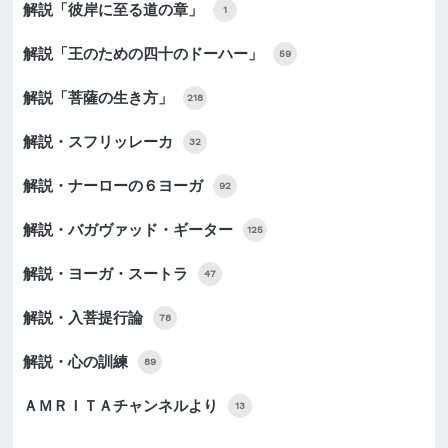
解説「彼岸に至る道の章」
1
解説「王のための四十のドーハー」
59
解説「菩薩の生き方」
218
解説・スフリッレーカ
32
解説・ナーローの６ヨーガ
92
解説・バガヴァッド・ギーター
125
解説・ヨーガ・スートラ
47
解説・入菩提行論
78
解説・心の訓練
89
ＡＭＲＩＴＡチャンネルより
13