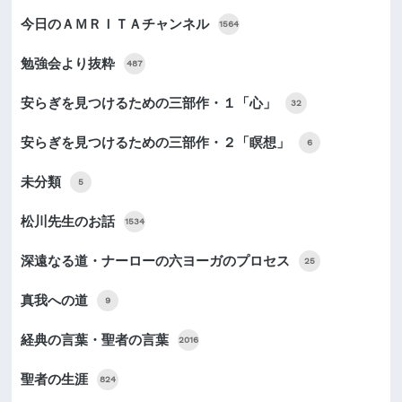
今日のＡＭＲＩＴＡチャンネル
1564
勉強会より抜粋
487
安らぎを見つけるための三部作・１「心」
32
安らぎを見つけるための三部作・２「瞑想」
6
未分類
5
松川先生のお話
1534
深遠なる道・ナーローの六ヨーガのプロセス
25
真我への道
9
経典の言葉・聖者の言葉
2016
聖者の生涯
824