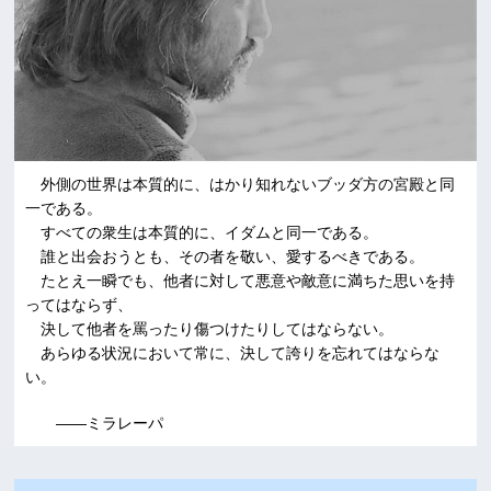
外側の世界は本質的に、はかり知れないブッダ方の宮殿と同
一である。
すべての衆生は本質的に、イダムと同一である。
誰と出会おうとも、その者を敬い、愛するべきである。
たとえ一瞬でも、他者に対して悪意や敵意に満ちた思いを持
ってはならず、
決して他者を罵ったり傷つけたりしてはならない。
あらゆる状況において常に、決して誇りを忘れてはならな
い。
――ミラレーパ