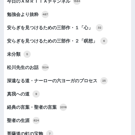
今日のＡＭＲＩＴＡチャンネル
1564
勉強会より抜粋
487
安らぎを見つけるための三部作・１「心」
32
安らぎを見つけるための三部作・２「瞑想」
6
未分類
5
松川先生のお話
1534
深遠なる道・ナーローの六ヨーガのプロセス
25
真我への道
9
経典の言葉・聖者の言葉
2016
聖者の生涯
824
菩薩道の虹の宝飾
7