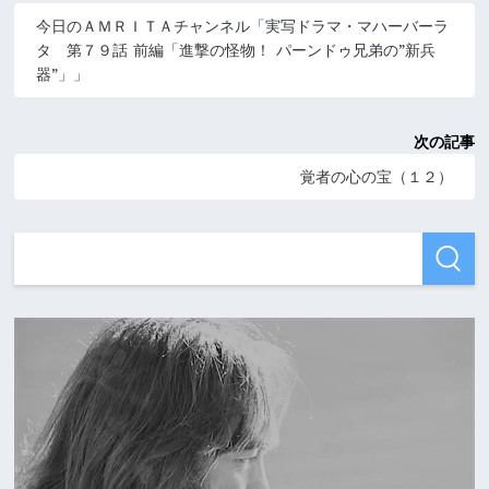
今日のＡＭＲＩＴＡチャンネル「実写ドラマ・マハーバーラ
タ 第７９話 前編「進撃の怪物！ パーンドゥ兄弟の”新兵
器”」」
次の記事
覚者の心の宝（１２）