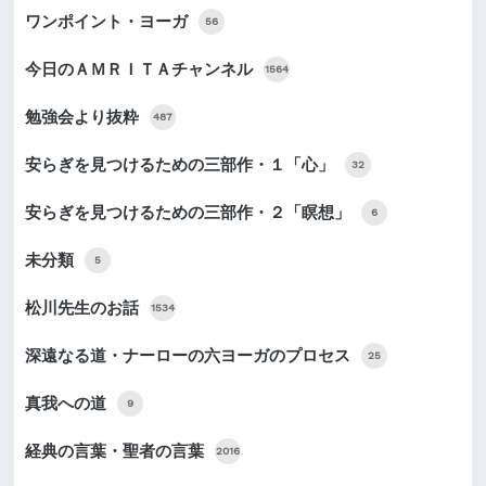
ワンポイント・ヨーガ
56
今日のＡＭＲＩＴＡチャンネル
1564
勉強会より抜粋
487
安らぎを見つけるための三部作・１「心」
32
安らぎを見つけるための三部作・２「瞑想」
6
未分類
5
松川先生のお話
1534
深遠なる道・ナーローの六ヨーガのプロセス
25
真我への道
9
経典の言葉・聖者の言葉
2016