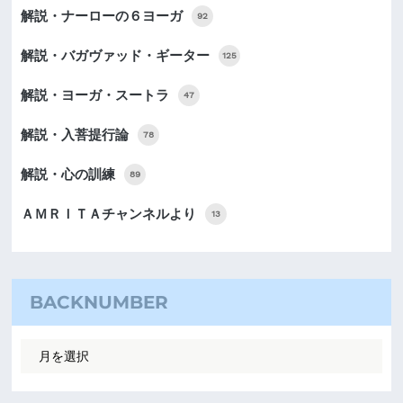
解説・ナーローの６ヨーガ
92
解説・バガヴァッド・ギーター
125
解説・ヨーガ・スートラ
47
解説・入菩提行論
78
解説・心の訓練
89
ＡＭＲＩＴＡチャンネルより
13
BACKNUMBER