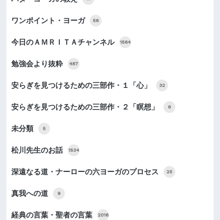
ワンポイント・ヨーガ
56
今日のＡＭＲＩＴＡチャンネル
1564
勉強会より抜粋
487
安らぎを見つけるための三部作・１「心」
32
安らぎを見つけるための三部作・２「瞑想」
6
未分類
5
松川先生のお話
1534
深遠なる道・ナーローの六ヨーガのプロセス
25
真我への道
9
経典の言葉・聖者の言葉
2016