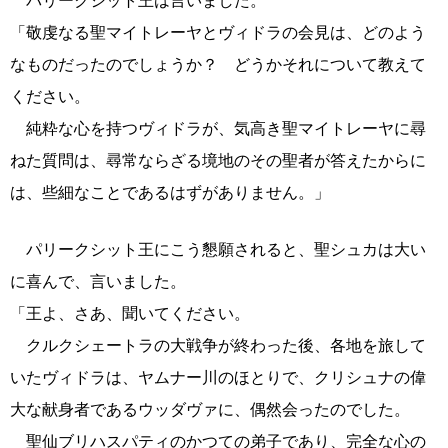
パリークシット王は言いました。
「敬虔なる聖マイトレーヤとヴィドラの会見は、どのよう
なものだったのでしょうか？ どうかそれについて教えて
ください。
純粋な心を持つヴィドラが、気高き聖マイトレーヤに尋
ねた質問は、尋常ならざる境地のその聖者が答えたからに
は、些細なことであるはずがありません。」
パリークシット王にこう懇願されると、聖シュカは大い
に喜んで、言いました。
「王よ、さあ、聞いてください。
クルクシェートラの大戦争が終わった後、各地を旅して
いたヴィドラは、ヤムナー川のほとりで、クリシュナの偉
大な献身者であるウッダヴァに、偶然会ったのでした。
聖仙ブリハスパティのかつての弟子であり、完全な心の