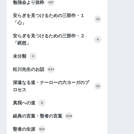
勉強会より抜粋
487
安らぎを見つけるための三部作・１
32
「心」
安らぎを見つけるための三部作・２
6
「瞑想」
未分類
5
松川先生のお話
1534
深遠なる道・ナーローの六ヨーガのプ
25
ロセス
真我への道
9
経典の言葉・聖者の言葉
2016
聖者の生涯
824