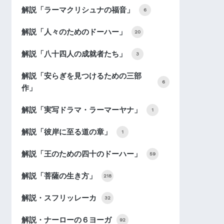
解説「ラーマクリシュナの福音」
6
解説「人々のためのドーハー」
20
解説「八十四人の成就者たち」
3
解説「安らぎを見つけるための三部
6
作」
解説「実写ドラマ・ラーマーヤナ」
1
解説「彼岸に至る道の章」
1
解説「王のための四十のドーハー」
59
解説「菩薩の生き方」
218
解説・スフリッレーカ
32
解説・ナーローの６ヨーガ
92