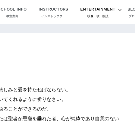
SCHOOL INFO
INSTRUCTORS
ENTERTAINMENT
BL
教室案内
インストラクター
映像・歌・朗読
ブロ
慈しみと愛を持たねばならない。
いてくれるように祈りなさい。
悟ることができるのだ。
たは聖者が恩寵を垂れた者、心が純粋であり自我のない