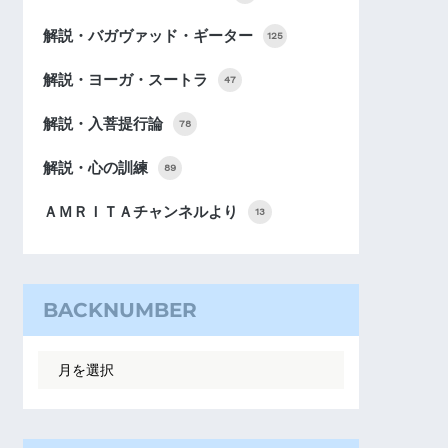
解説・バガヴァッド・ギーター
125
解説・ヨーガ・スートラ
47
解説・入菩提行論
78
解説・心の訓練
89
ＡＭＲＩＴＡチャンネルより
13
BACKNUMBER