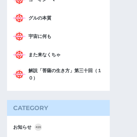
グルの本質
宇宙に何も
また来なくちゃ
解説「菩薩の生き方」第三十回（１
０）
CATEGORY
お知らせ
425