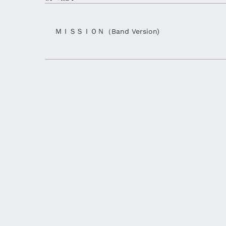
ＭＩＳＳＩＯＮ（Band Version)