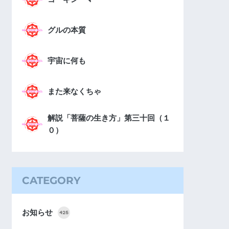
グルの本質
宇宙に何も
また来なくちゃ
解説「菩薩の生き方」第三十回（１
０）
CATEGORY
お知らせ
425