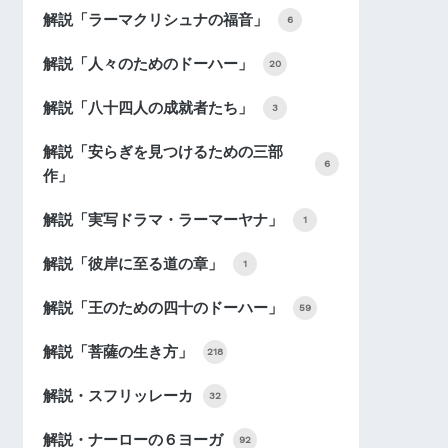
解説「ラーマクリシュナの福音」
6
解説「人々のためのドーハー」
20
解説「八十四人の成就者たち」
3
解説「安らぎを見つけるための三部
6
作」
解説「実写ドラマ・ラーマーヤナ」
1
解説「彼岸に至る道の章」
1
解説「王のための四十のドーハー」
59
解説「菩薩の生き方」
218
解説・スフリッレーカ
32
解説・ナーローの６ヨーガ
92