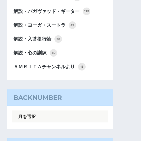
解説・バガヴァッド・ギーター
125
解説・ヨーガ・スートラ
47
解説・入菩提行論
78
解説・心の訓練
89
ＡＭＲＩＴＡチャンネルより
13
BACKNUMBER