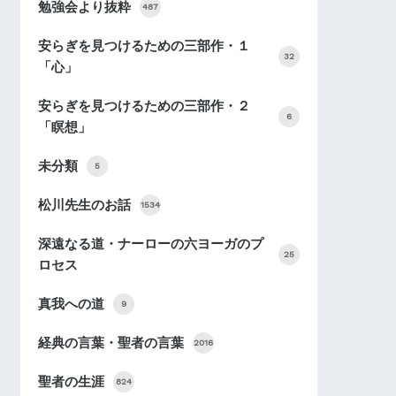
勉強会より抜粋
487
安らぎを見つけるための三部作・１
32
「心」
安らぎを見つけるための三部作・２
6
「瞑想」
未分類
5
松川先生のお話
1534
深遠なる道・ナーローの六ヨーガのプ
25
ロセス
真我への道
9
経典の言葉・聖者の言葉
2016
聖者の生涯
824