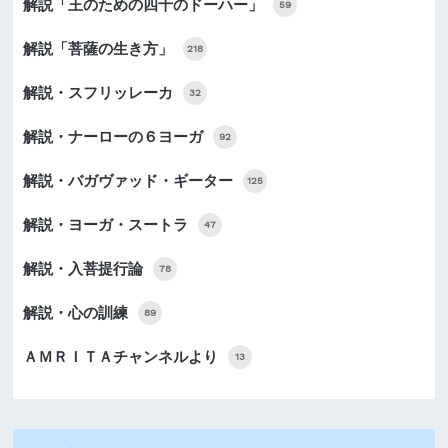
解説「王のための四十のドーハー」
59
解説「菩薩の生き方」
218
解説・スフリッレーカ
32
解説・ナーローの６ヨーガ
92
解説・バガヴァッド・ギーター
125
解説・ヨーガ・スートラ
47
解説・入菩提行論
78
解説・心の訓練
89
ＡＭＲＩＴＡチャンネルより
13