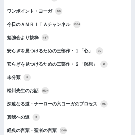
ワンポイント・ヨーガ
56
今日のＡＭＲＩＴＡチャンネル
1564
勉強会より抜粋
487
安らぎを見つけるための三部作・１「心」
32
安らぎを見つけるための三部作・２「瞑想」
6
未分類
5
松川先生のお話
1534
深遠なる道・ナーローの六ヨーガのプロセス
25
真我への道
9
経典の言葉・聖者の言葉
2016