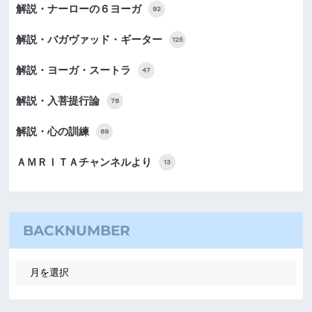
解説・ナーローの６ヨーガ
92
解説・バガヴァッド・ギーター
125
解説・ヨーガ・スートラ
47
解説・入菩提行論
78
解説・心の訓練
89
ＡＭＲＩＴＡチャンネルより
13
BACKNUMBER