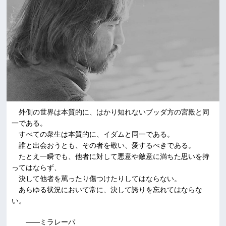
外側の世界は本質的に、はかり知れないブッダ方の宮殿と同
一である。
すべての衆生は本質的に、イダムと同一である。
誰と出会おうとも、その者を敬い、愛するべきである。
たとえ一瞬でも、他者に対して悪意や敵意に満ちた思いを持
ってはならず、
決して他者を罵ったり傷つけたりしてはならない。
あらゆる状況において常に、決して誇りを忘れてはならな
い。
――ミラレーパ