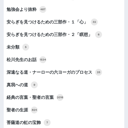
勉強会より抜粋
487
安らぎを見つけるための三部作・１「心」
32
安らぎを見つけるための三部作・２「瞑想」
6
未分類
5
松川先生のお話
1534
深遠なる道・ナーローの六ヨーガのプロセス
25
真我への道
9
経典の言葉・聖者の言葉
2016
聖者の生涯
824
菩薩道の虹の宝飾
7