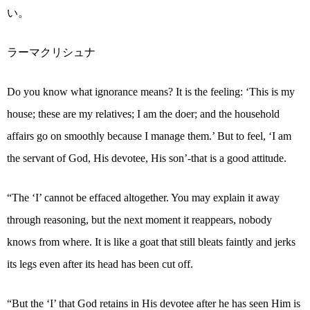
い。
ラーマクリシュナ
Do you know what ignorance means? It is the feeling: ‘This is my
house; these are my relatives; I am the doer; and the household
affairs go on smoothly because I manage them.’ But to feel, ‘I am
the servant of God, His devotee, His son’-that is a good attitude.
“The ‘I’ cannot be effaced altogether. You may explain it away
through reasoning, but the next moment it reappears, nobody
knows from where. It is like a goat that still bleats faintly and jerks
its legs even after its head has been cut off.
“But the ‘I’ that God retains in His devotee after he has seen Him is