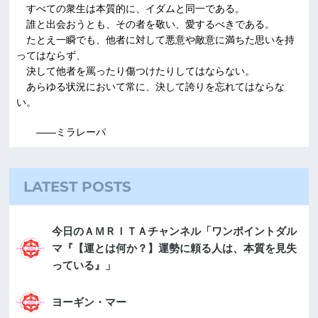
すべての衆生は本質的に、イダムと同一である。
誰と出会おうとも、その者を敬い、愛するべきである。
たとえ一瞬でも、他者に対して悪意や敵意に満ちた思いを持
ってはならず、
決して他者を罵ったり傷つけたりしてはならない。
あらゆる状況において常に、決して誇りを忘れてはならな
い。
――ミラレーパ
LATEST POSTS
今日のＡＭＲＩＴＡチャンネル「ワンポイントダル
マ『【運とは何か？】運勢に頼る人は、本質を見失
っている』」
ヨーギン・マー