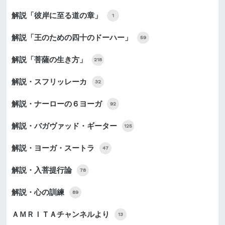
解説「彼岸に至る道の章」
1
解説「王のための四十のドーハー」
59
解説「菩薩の生き方」
218
解説・スフリッレーカ
32
解説・ナーローの６ヨーガ
92
解説・バガヴァッド・ギーター
125
解説・ヨーガ・スートラ
47
解説・入菩提行論
78
解説・心の訓練
89
ＡＭＲＩＴＡチャンネルより
13