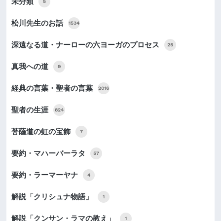
未分類
5
松川先生のお話
1534
深遠なる道・ナーローの六ヨーガのプロセス
25
真我への道
9
経典の言葉・聖者の言葉
2016
聖者の生涯
824
菩薩道の虹の宝飾
7
要約・マハーバーラタ
57
要約・ラーマーヤナ
4
解説「クリシュナ物語」
1
解説「クンサン・ラマの教え」
1