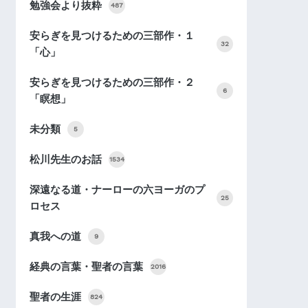
勉強会より抜粋
487
安らぎを見つけるための三部作・１
32
「心」
安らぎを見つけるための三部作・２
6
「瞑想」
未分類
5
松川先生のお話
1534
深遠なる道・ナーローの六ヨーガのプ
25
ロセス
真我への道
9
経典の言葉・聖者の言葉
2016
聖者の生涯
824