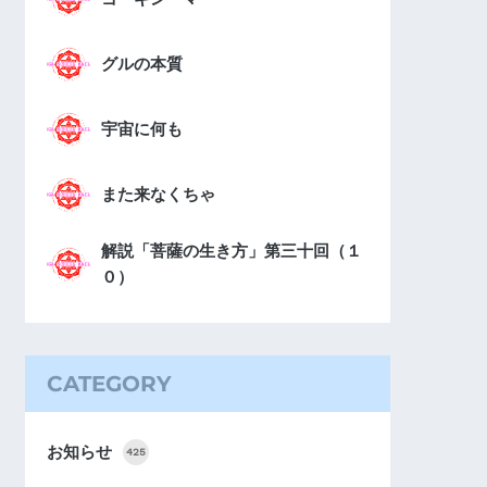
グルの本質
宇宙に何も
また来なくちゃ
解説「菩薩の生き方」第三十回（１
０）
CATEGORY
お知らせ
425