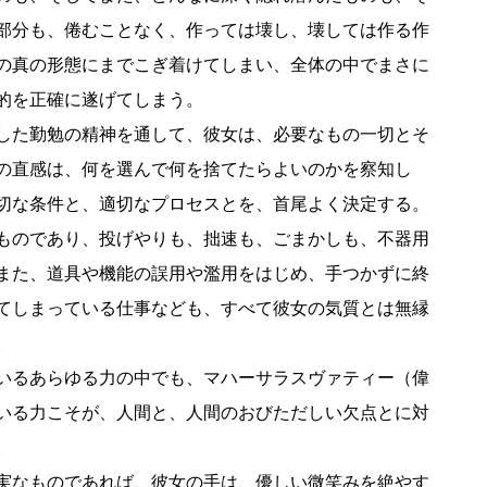
部分も、倦むことなく、作っては壊し、壊しては作る作
の真の形態にまでこぎ着けてしまい、全体の中でまさに
的を正確に遂げてしまう。
した勤勉の精神を通して、彼女は、必要なもの一切とそ
の直感は、何を選んで何を捨てたらよいのかを察知し
切な条件と、適切なプロセスとを、首尾よく決定する。
ものであり、投げやりも、拙速も、ごまかしも、不器用
また、道具や機能の誤用や濫用をはじめ、手つかずに終
てしまっている仕事なども、すべて彼女の気質とは無縁
。
いるあらゆる力の中でも、マハーサラスヴァティー（偉
いる力こそが、人間と、人間のおびただしい欠点とに対
。
実なものであれば、彼女の手は、優しい微笑みを絶やす