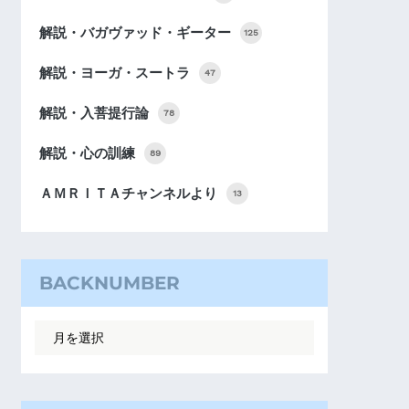
解説・バガヴァッド・ギーター
125
解説・ヨーガ・スートラ
47
解説・入菩提行論
78
解説・心の訓練
89
ＡＭＲＩＴＡチャンネルより
13
BACKNUMBER