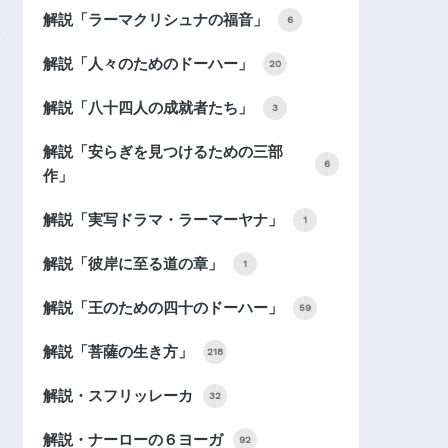
解説「ラーマクリシュナの福音」
6
解説「人々のためのドーハー」
20
解説「八十四人の成就者たち」
3
解説「安らぎを見つけるための三部
6
作」
解説「実写ドラマ・ラーマーヤナ」
1
解説「彼岸に至る道の章」
1
解説「王のための四十のドーハー」
59
解説「菩薩の生き方」
218
解説・スフリッレーカ
32
解説・ナーローの６ヨーガ
92