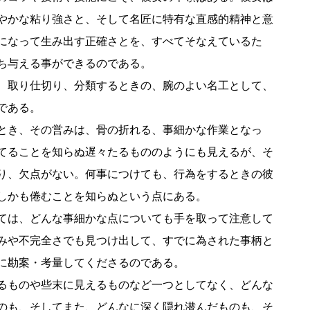
やかな粘り強さと、そして名匠に特有な直感的精神と意
になって生み出す正確さとを、すべてそなえているた
ち与える事ができるのである。
、取り仕切り、分類するときの、腕のよい名工として、
である。
とき、その営みは、骨の折れる、事細かな作業となっ
てることを知らぬ遅々たるもののようにも見えるが、そ
り、欠点がない。何事につけても、行為をするときの彼
しかも倦むことを知らぬという点にある。
ては、どんな事細かな点についても手を取って注意して
みや不完全さでも見つけ出して、すでに為された事柄と
に勘案・考量してくださるのである。
るものや些末に見えるものなど一つとしてなく、どんな
のも、そしてまた、どんなに深く隠れ潜んだものも、そ