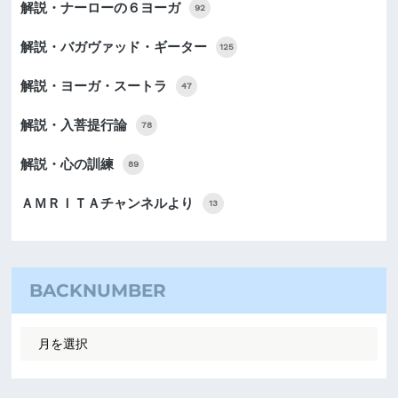
解説・ナーローの６ヨーガ
92
解説・バガヴァッド・ギーター
125
解説・ヨーガ・スートラ
47
解説・入菩提行論
78
解説・心の訓練
89
ＡＭＲＩＴＡチャンネルより
13
BACKNUMBER