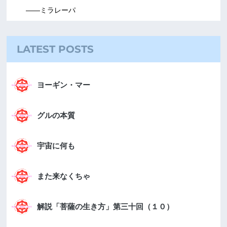
――ミラレーパ
LATEST POSTS
ヨーギン・マー
グルの本質
宇宙に何も
また来なくちゃ
解説「菩薩の生き方」第三十回（１０）