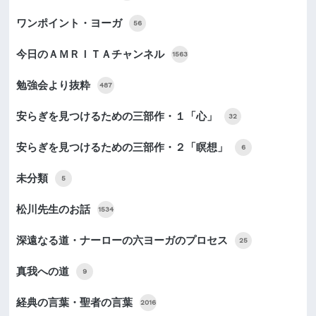
ワンポイント・ヨーガ
56
今日のＡＭＲＩＴＡチャンネル
1563
勉強会より抜粋
487
安らぎを見つけるための三部作・１「心」
32
安らぎを見つけるための三部作・２「瞑想」
6
未分類
5
松川先生のお話
1534
深遠なる道・ナーローの六ヨーガのプロセス
25
真我への道
9
経典の言葉・聖者の言葉
2016