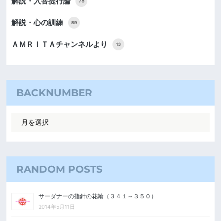
解説・入菩提行論
78
解説・心の訓練
89
ＡＭＲＩＴＡチャンネルより
13
BACKNUMBER
RANDOM POSTS
サーダナーの指針の花輪（３４１～３５０）
2014年5月11日