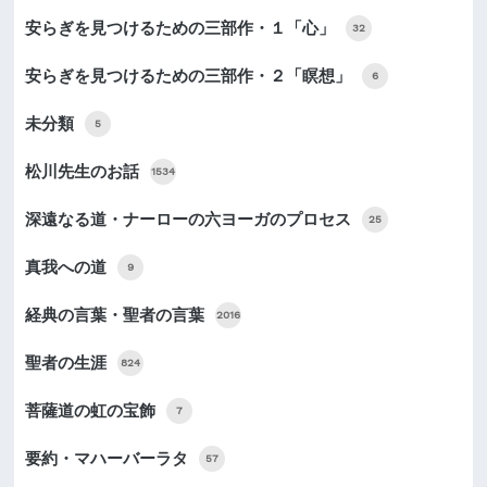
安らぎを見つけるための三部作・１「心」
32
安らぎを見つけるための三部作・２「瞑想」
6
未分類
5
松川先生のお話
1534
深遠なる道・ナーローの六ヨーガのプロセス
25
真我への道
9
経典の言葉・聖者の言葉
2016
聖者の生涯
824
菩薩道の虹の宝飾
7
要約・マハーバーラタ
57