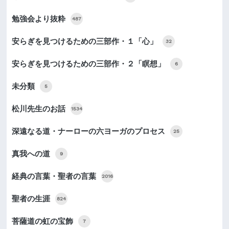
勉強会より抜粋
487
安らぎを見つけるための三部作・１「心」
32
安らぎを見つけるための三部作・２「瞑想」
6
未分類
5
松川先生のお話
1534
深遠なる道・ナーローの六ヨーガのプロセス
25
真我への道
9
経典の言葉・聖者の言葉
2016
聖者の生涯
824
菩薩道の虹の宝飾
7