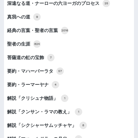
深遠なる道・ナーローの六ヨーガのプロセス
25
真我への道
9
経典の言葉・聖者の言葉
2016
聖者の生涯
824
菩薩道の虹の宝飾
7
要約・マハーバーラタ
57
要約・ラーマーヤナ
4
解説「クリシュナ物語」
1
解説「クンサン・ラマの教え」
1
解説「シクシャーサムッチャヤ」
8