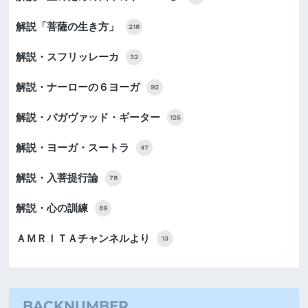
解説「菩薩の生き方」
218
解説・スフリッレーカ
32
解説・ナーローの６ヨーガ
92
解説・バガヴァッド・ギーター
125
解説・ヨーガ・スートラ
47
解説・入菩提行論
78
解説・心の訓練
89
ＡＭＲＩＴＡチャンネルより
13
BACKNUMBER