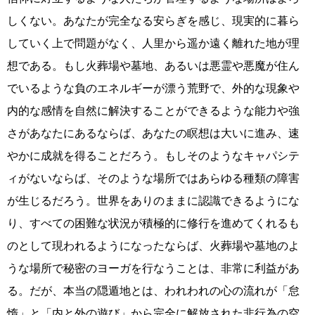
しくない。あなたが完全なる安らぎを感じ、現実的に暮ら
していく上で問題がなく、人里から遥か遠く離れた地が理
想である。もし火葬場や墓地、あるいは悪霊や悪魔が住ん
でいるような負のエネルギーが漂う荒野で、外的な現象や
内的な感情を自然に解決することができるような能力や強
さがあなたにあるならば、あなたの瞑想は大いに進み、速
やかに成就を得ることだろう。もしそのようなキャパシテ
ィがないならば、そのような場所ではあらゆる種類の障害
が生じるだろう。世界をありのままに認識できるようにな
り、すべての困難な状況が積極的に修行を進めてくれるも
のとして現われるようになったならば、火葬場や墓地のよ
うな場所で秘密のヨーガを行なうことは、非常に利益があ
る。だが、本当の隠遁地とは、われわれの心の流れが「怠
惰」と「内と外の遊び」から完全に解放された非行為の空