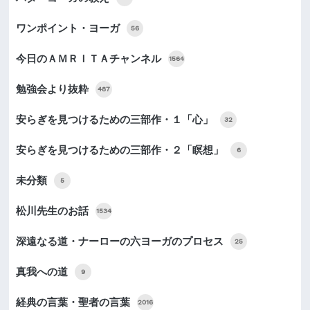
ワンポイント・ヨーガ
56
今日のＡＭＲＩＴＡチャンネル
1564
勉強会より抜粋
487
安らぎを見つけるための三部作・１「心」
32
安らぎを見つけるための三部作・２「瞑想」
6
未分類
5
松川先生のお話
1534
深遠なる道・ナーローの六ヨーガのプロセス
25
真我への道
9
経典の言葉・聖者の言葉
2016