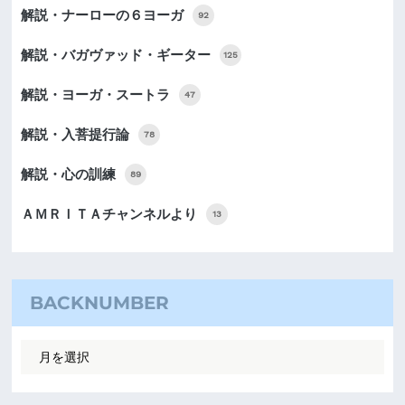
解説・ナーローの６ヨーガ
92
解説・バガヴァッド・ギーター
125
解説・ヨーガ・スートラ
47
解説・入菩提行論
78
解説・心の訓練
89
ＡＭＲＩＴＡチャンネルより
13
BACKNUMBER