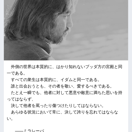
外側の世界は本質的に、はかり知れないブッダ方の宮殿と同
一である。
すべての衆生は本質的に、イダムと同一である。
誰と出会おうとも、その者を敬い、愛するべきである。
たとえ一瞬でも、他者に対して悪意や敵意に満ちた思いを持
ってはならず、
決して他者を罵ったり傷つけたりしてはならない。
あらゆる状況において常に、決して誇りを忘れてはならな
い。
――ミラレーパ