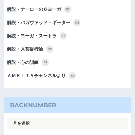
解説・ナーローの６ヨーガ
92
解説・バガヴァッド・ギーター
125
解説・ヨーガ・スートラ
47
解説・入菩提行論
78
解説・心の訓練
89
ＡＭＲＩＴＡチャンネルより
13
BACKNUMBER