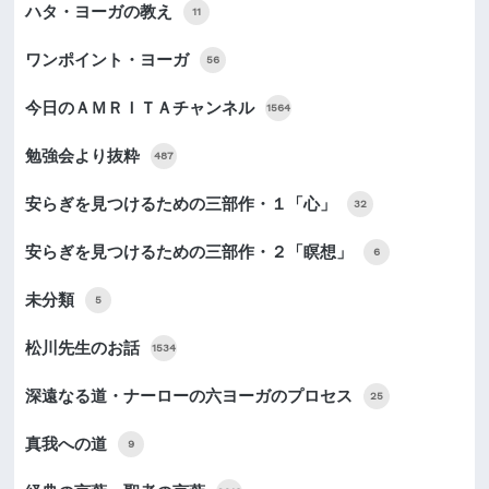
ハタ・ヨーガの教え
11
ワンポイント・ヨーガ
56
今日のＡＭＲＩＴＡチャンネル
1564
勉強会より抜粋
487
安らぎを見つけるための三部作・１「心」
32
安らぎを見つけるための三部作・２「瞑想」
6
未分類
5
松川先生のお話
1534
深遠なる道・ナーローの六ヨーガのプロセス
25
真我への道
9