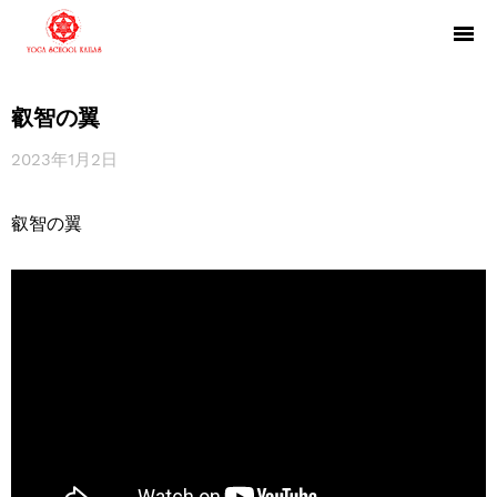
叡智の翼
2023年1月2日
叡智の翼