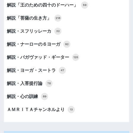
解説「王のための四十のドーハー」
59
解説「菩薩の生き方」
218
解説・スフリッレーカ
32
解説・ナーローの６ヨーガ
92
解説・バガヴァッド・ギーター
125
解説・ヨーガ・スートラ
47
解説・入菩提行論
78
解説・心の訓練
89
ＡＭＲＩＴＡチャンネルより
13