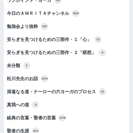
ワンポイント・ヨーガ
56
今日のＡＭＲＩＴＡチャンネル
1563
勉強会より抜粋
487
安らぎを見つけるための三部作・１「心」
32
安らぎを見つけるための三部作・２「瞑想」
6
未分類
5
松川先生のお話
1534
深遠なる道・ナーローの六ヨーガのプロセス
25
真我への道
9
経典の言葉・聖者の言葉
2016
聖者の生涯
824