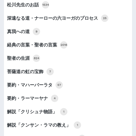
松川先生のお話
1534
深遠なる道・ナーローの六ヨーガのプロセス
25
真我への道
9
経典の言葉・聖者の言葉
2016
聖者の生涯
824
菩薩道の虹の宝飾
7
要約・マハーバーラタ
57
要約・ラーマーヤナ
4
解説「クリシュナ物語」
1
解説「クンサン・ラマの教え」
1