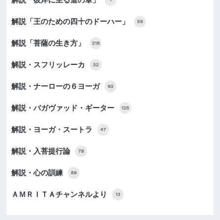
解説「王のための四十のドーハー」
59
解説「菩薩の生き方」
218
解説・スフリッレーカ
32
解説・ナーローの６ヨーガ
92
解説・バガヴァッド・ギーター
125
解説・ヨーガ・スートラ
47
解説・入菩提行論
78
解説・心の訓練
89
ＡＭＲＩＴＡチャンネルより
13