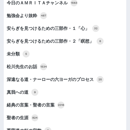
今日のＡＭＲＩＴＡチャンネル
1563
勉強会より抜粋
487
安らぎを見つけるための三部作・１「心」
32
安らぎを見つけるための三部作・２「瞑想」
6
未分類
5
松川先生のお話
1534
深遠なる道・ナーローの六ヨーガのプロセス
25
真我への道
9
経典の言葉・聖者の言葉
2016
聖者の生涯
824