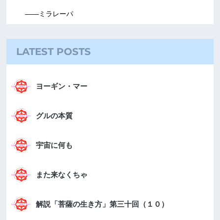
――ミラレーパ
LATEST POSTS
ヨーギン・マー
グルの本質
宇宙に何も
また来なくちゃ
解説「菩薩の生き方」第三十回（１０）