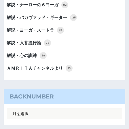
解説・ナーローの６ヨーガ
92
解説・バガヴァッド・ギーター
125
解説・ヨーガ・スートラ
47
解説・入菩提行論
78
解説・心の訓練
89
ＡＭＲＩＴＡチャンネルより
13
BACKNUMBER