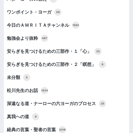
ワンポイント・ヨーガ
56
今日のＡＭＲＩＴＡチャンネル
1563
勉強会より抜粋
487
安らぎを見つけるための三部作・１「心」
32
安らぎを見つけるための三部作・２「瞑想」
6
未分類
5
松川先生のお話
1534
深遠なる道・ナーローの六ヨーガのプロセス
25
真我への道
9
経典の言葉・聖者の言葉
2016