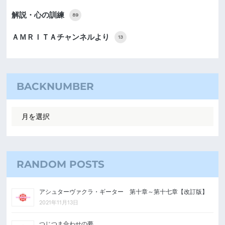
解説・心の訓練
89
ＡＭＲＩＴＡチャンネルより
13
BACKNUMBER
RANDOM POSTS
アシュターヴァクラ・ギーター 第十章～第十七章【改訂版】
2021年11月13日
つじつま合わせの夢