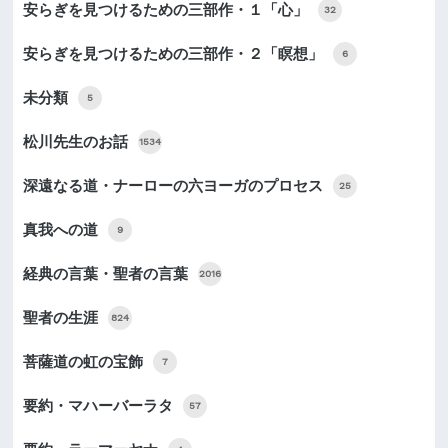
安らぎを見つけるための三部作・１「心」
32
安らぎを見つけるための三部作・２「瞑想」
6
未分類
5
松川先生のお話
1534
深遠なる道・ナーローの六ヨーガのプロセス
25
真我への道
9
経典の言葉・聖者の言葉
2016
聖者の生涯
824
菩薩道の虹の宝飾
7
要約・マハーバーラタ
57