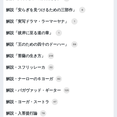
解説「安らぎを見つけるための三部作」
6
解説「実写ドラマ・ラーマーヤナ」
1
解説「彼岸に至る道の章」
1
解説「王のための四十のドーハー」
59
解説「菩薩の生き方」
218
解説・スフリッレーカ
32
解説・ナーローの６ヨーガ
92
解説・バガヴァッド・ギーター
125
解説・ヨーガ・スートラ
47
解説・入菩提行論
78