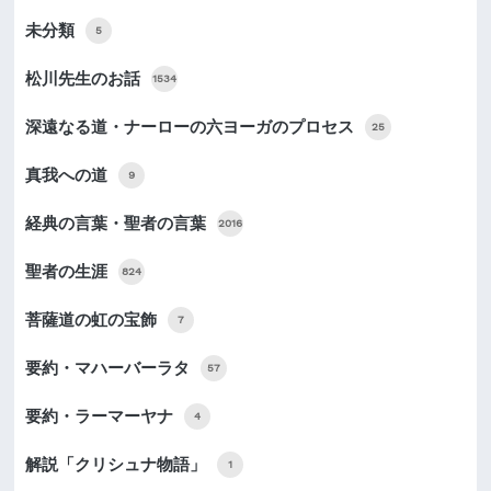
未分類
5
松川先生のお話
1534
深遠なる道・ナーローの六ヨーガのプロセス
25
真我への道
9
経典の言葉・聖者の言葉
2016
聖者の生涯
824
菩薩道の虹の宝飾
7
要約・マハーバーラタ
57
要約・ラーマーヤナ
4
解説「クリシュナ物語」
1